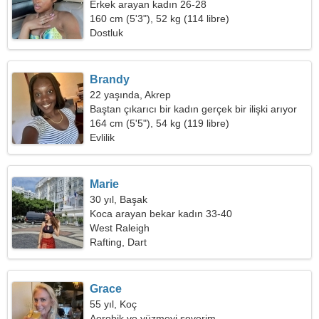
Erkek arayan kadın 26-28
160 cm (5'3"), 52 kg (114 libre)
Dostluk
Brandy
22 yaşında, Akrep
Baştan çıkarıcı bir kadın gerçek bir ilişki arıyor
164 cm (5'5"), 54 kg (119 libre)
Evlilik
Marie
30 yıl, Başak
Koca arayan bekar kadın 33-40
West Raleigh
Rafting, Dart
Grace
55 yıl, Koç
Aerobik ve yüzmeyi severim