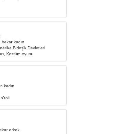
k
 bekar kadın
merika Birleşik Devletleri
arı, Kostüm oyunu
an kadın
n'roll
ekar erkek