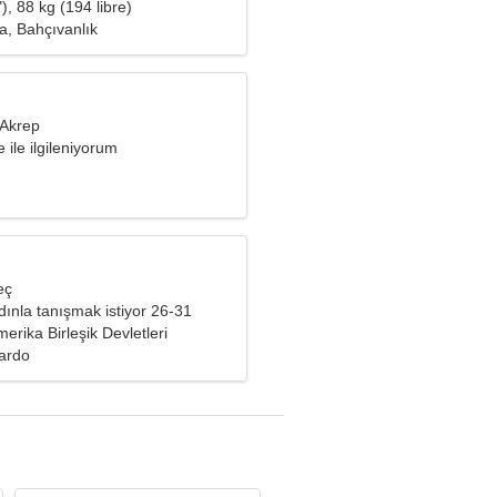
), 88 kg (194 libre)
a, Bahçıvanlık
 Akrep
 ile ilgileniyorum
eç
ınla tanışmak istiyor 26-31
merika Birleşik Devletleri
lardo