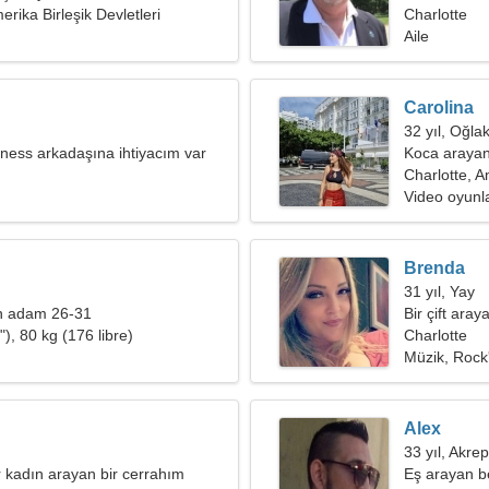
erika Birleşik Devletleri
Charlotte
Aile
Carolina
32 yıl, Oğla
tness arkadaşına ihtiyacım var
Koca arayan
Charlotte, A
Video oyunl
Brenda
31 yıl, Yay
n adam 26-31
Bir çift aray
), 80 kg (176 libre)
Charlotte
Müzik, Rock'
Alex
33 yıl, Akrep
r kadın arayan bir cerrahım
Eş arayan b