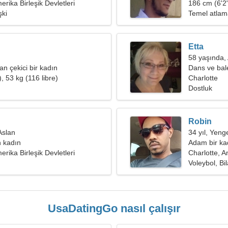
erika Birleşik Devletleri
186 cm (6'2"
şki
Temel atlam
Etta
58 yaşında,
yan çekici bir kadın
Dans ve bale
, 53 kg (116 libre)
Charlotte
Dostluk
Robin
Aslan
34 yıl, Yeng
 kadın
Adam bir kad
erika Birleşik Devletleri
Charlotte, A
Voleybol, Bi
UsaDatingGo nasıl çalışır