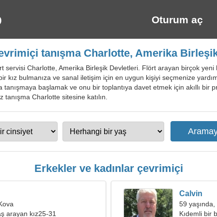
Oturum aç
evrimiçi tanışma Charlotte, Amerika Birleşik
 servisi Charlotte, Amerika Birleşik Devletleri. Flört arayan birçok yeni k
 bir kız bulmanıza ve sanal iletişim için en uygun kişiyi seçmenize yardım
la tanışmaya başlamak ve onu bir toplantıya davet etmek için akıllı bir pr
siz tanışma Charlotte sitesine katılın.
Erkekler ve kadınlar çevrimiçi
Calvin
 Kova
59 yaşında, 
ş arayan kız25-31
Kıdemli bir