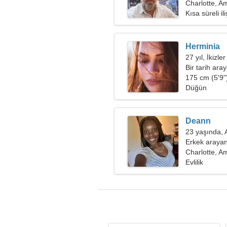
Charlotte, Am
Kısa süreli ili
Herminia
27 yıl, İkizler
Bir tarih ara
175 cm (5'9")
Düğün
Deann
23 yaşında, 
Erkek arayan
Charlotte, Am
Evlilik