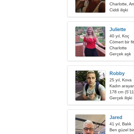
Charlotte, Am
Ciddi ilişki
Juliette
40 yıl, Koç
Cömert bir fi
Charlotte
Gerçek aşk
Robby
25 yıl, Kova
Kadın araya
178 cm (5'11"
Gerçek ilişki
Jared
41 yıl, Balık
Ben güzel bi